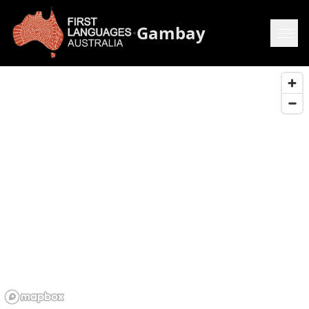
Guluy
Gambay
•
Ope
Gumbaynggirr
Gun-nartpa