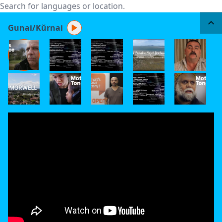
Gunai/Kŭrnai