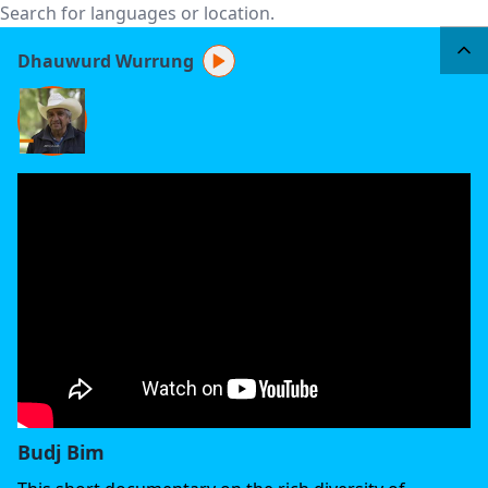
Dhauwurd Wurrung
Budj Bim